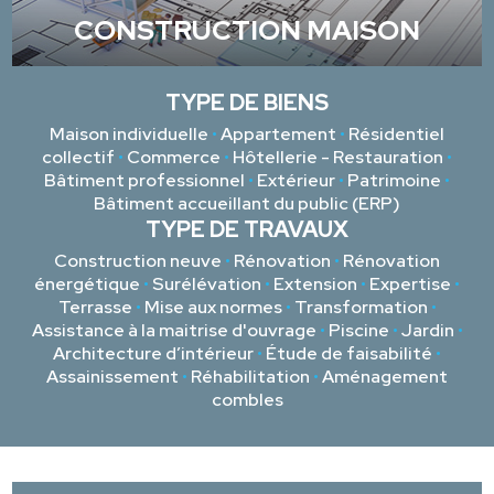
CONSTRUCTION MAISON
TYPE DE BIENS
Maison individuelle
•
Appartement
•
Résidentiel
collectif
•
Commerce
•
Hôtellerie - Restauration
•
Bâtiment professionnel
•
Extérieur
•
Patrimoine
•
Bâtiment accueillant du public (ERP)
TYPE DE TRAVAUX
Construction neuve
•
Rénovation
•
Rénovation
énergétique
•
Surélévation
•
Extension
•
Expertise
•
Terrasse
•
Mise aux normes
•
Transformation
•
Assistance à la maitrise d'ouvrage
•
Piscine
•
Jardin
•
Architecture d’intérieur
•
Étude de faisabilité
•
Assainissement
•
Réhabilitation
•
Aménagement
combles