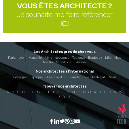
VOUS ÊTES ARCHITECTE ?
Je souhaite me faire référencer
ICI
Les Architectes près de chez vous
Paris
Lyon
Marseille
Aix-en-provence
Toulouse
Bordeaux
Lille
Nice
Nantes
Strasbourg
Rennes
Nos architectes à l'international
Belgique
Espagne
Royaume-Uni
Irlande
Inde
Portugal
Brésil
Trouver nos architectes
A
B
C
D
E
F
G
H
I
J
K
L
M
N
O
P
Q
R
S
T
U
V
W
X
Y
Z