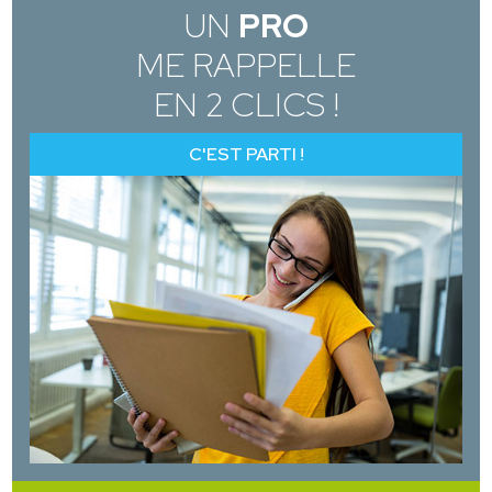
UN
PRO
ME RAPPELLE
EN 2 CLICS !
C'EST PARTI !