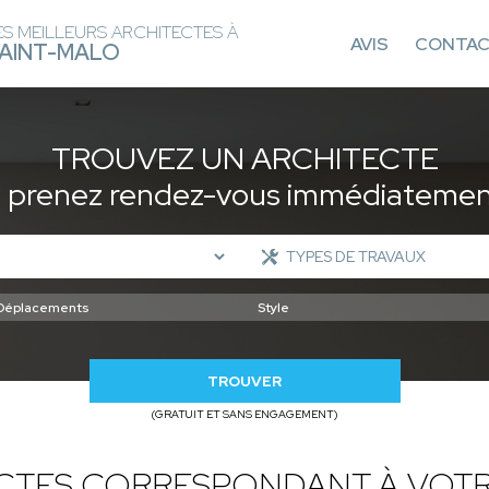
ES MEILLEURS ARCHITECTES À
AVIS
CONTA
AINT-MALO
TROUVEZ UN ARCHITECTE
t prenez rendez-vous immédiatement
TROUVER
(GRATUIT ET SANS ENGAGEMENT)
ECTES CORRESPONDANT À VOTR