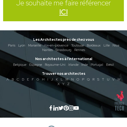
Je souhaite me faire référencer
ICI
Les Architectes près de chez vous
Paris
Lyon
Marseille
Aix-en-provence
Toulouse
Bordeaux
Lille
Nice
Nantes
Strasbourg
Rennes
Nos architectes à l'international
Belgique
Espagne
Royaume-Uni
Irlande
Inde
Portugal
Brésil
Trouver nos architectes
A
B
C
D
E
F
G
H
I
J
K
L
M
N
O
P
Q
R
S
T
U
V
W
X
Y
Z