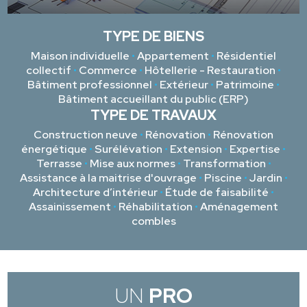
TYPE DE BIENS
Maison individuelle
•
Appartement
•
Résidentiel
collectif
•
Commerce
•
Hôtellerie - Restauration
•
Bâtiment professionnel
•
Extérieur
•
Patrimoine
•
Bâtiment accueillant du public (ERP)
TYPE DE TRAVAUX
Construction neuve
•
Rénovation
•
Rénovation
énergétique
•
Surélévation
•
Extension
•
Expertise
•
Terrasse
•
Mise aux normes
•
Transformation
•
Assistance à la maitrise d'ouvrage
•
Piscine
•
Jardin
•
Architecture d’intérieur
•
Étude de faisabilité
•
Assainissement
•
Réhabilitation
•
Aménagement
combles
UN
PRO