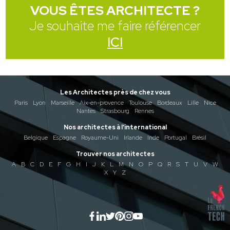
VOUS ÊTES ARCHITECTE ?
Je souhaite me faire référencer
ICI
Les Architectes près de chez vous
Paris
Lyon
Marseille
Aix-en-provence
Toulouse
Bordeaux
Lille
Nice
Nantes
Strasbourg
Rennes
Nos architectes à l'international
Belgique
Espagne
Royaume-Uni
Irlande
Inde
Portugal
Brésil
Trouver nos architectes
A
B
C
D
E
F
G
H
I
J
K
L
M
N
O
P
Q
R
S
T
U
V
W
X
Y
Z