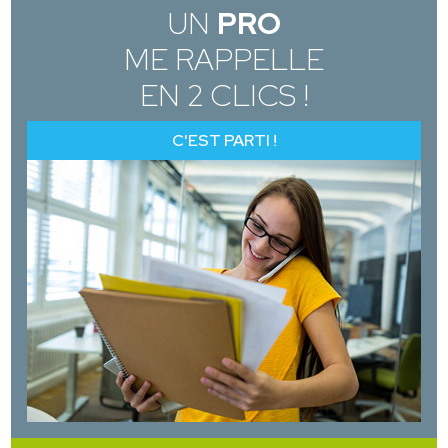
UN
PRO
ME RAPPELLE
EN 2 CLICS !
C'EST PARTI !