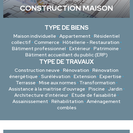
CONSTRUCTION MAISON
TYPE DE BIENS
Maison individuelle
•
Appartement
•
Résidentiel
collectif
•
Commerce
•
Hôtellerie - Restauration
•
Bâtiment professionnel
•
Extérieur
•
Patrimoine
•
Bâtiment accueillant du public (ERP)
TYPE DE TRAVAUX
Construction neuve
•
Rénovation
•
Rénovation
énergétique
•
Surélévation
•
Extension
•
Expertise
•
Terrasse
•
Mise aux normes
•
Transformation
•
Assistance à la maitrise d'ouvrage
•
Piscine
•
Jardin
•
Architecture d’intérieur
•
Étude de faisabilité
•
Assainissement
•
Réhabilitation
•
Aménagement
combles